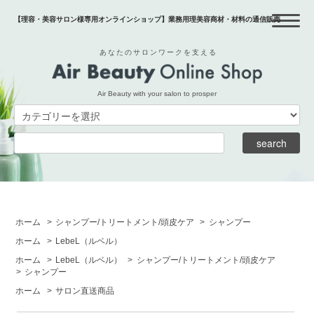
【理容・美容サロン様専用オンラインショップ】業務用理美容商材・材料の通信販売
あなたのサロンワークを支える
Air Beauty with your salon to prosper
ホーム
>
シャンプー/トリートメント/頭皮ケア
>
シャンプー
ホーム
>
LebeL
（ルベル）
ホーム
>
LebeL
（ルベル）
>
シャンプー/トリートメント/頭皮ケア
>
シャンプー
ホーム
>
サロン直送商品