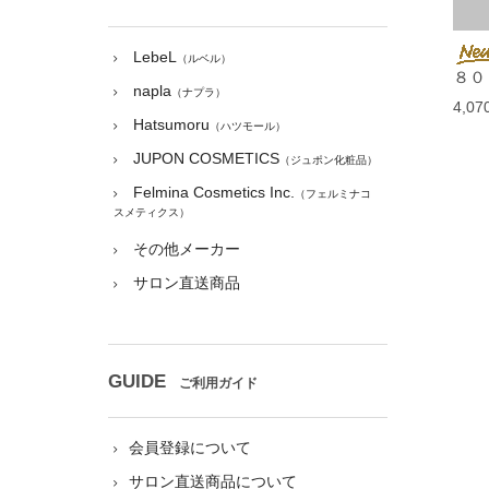
LebeL
（ルベル）
８０
napla
（ナプラ）
4,0
Hatsumoru
（ハツモール）
JUPON COSMETICS
（ジュポン化粧品）
Felmina Cosmetics Inc.
（フェルミナコ
スメティクス）
その他メーカー
サロン直送商品
GUIDE
ご利用ガイド
会員登録について
サロン直送商品について