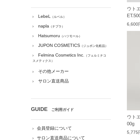
ウトエ
ET.50
LebeL
（ルベル）
6,60
napla
（ナプラ）
Hatsumoru
（ハツモール）
JUPON COSMETICS
（ジュポン化粧品）
Felmina Cosmetics Inc.
（フェルミナコ
スメティクス）
その他メーカー
サロン直送商品
GUIDE
ご利用ガイド
ウトエ
00g
会員登録について
5,77
サロン直送商品について