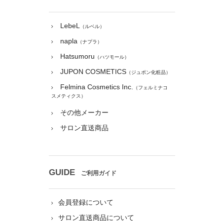
LebeL
（ルベル）
napla
（ナプラ）
Hatsumoru
（ハツモール）
JUPON COSMETICS
（ジュポン化粧品）
Felmina Cosmetics Inc.
（フェルミナコ
スメティクス）
その他メーカー
サロン直送商品
GUIDE
ご利用ガイド
会員登録について
サロン直送商品について