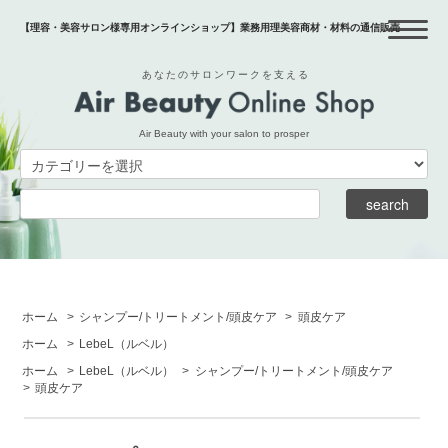
【理容・美容サロン様専用オンラインショップ】業務用理美容商材・材料の通信販売
あなたのサロンワークを支える
Air Beauty with your salon to prosper
ホーム
>
シャンプー/トリートメント/頭皮ケア
>
頭皮ケア
ホーム
>
LebeL
（ルベル）
ホーム
>
LebeL
（ルベル）
>
シャンプー/トリートメント/頭皮ケア
>
頭皮ケア