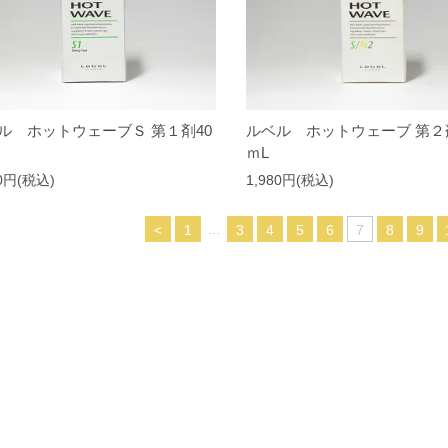
ル ホットウェーブＳ 第１剤40
ルベル ホットウェーブ 第２剤
ｍL
20円(税込)
1,980円(税込)
...
<
1
3
4
5
6
7
8
9