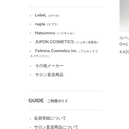
LebeL
（ルベル）
napla
（ナプラ）
Hatsumoru
（ハツモール）
ルベ
JUPON COSMETICS
（ジュポン化粧品）
0ｍL
Felmina Cosmetics Inc.
4,6
（フェルミナコ
スメティクス）
その他メーカー
サロン直送商品
GUIDE
ご利用ガイド
会員登録について
サロン直送商品について