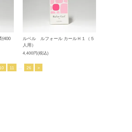
400
ルベル ルフォール カールＨ１（５
人用）
4,400円(税込)
...
10
11
26
>